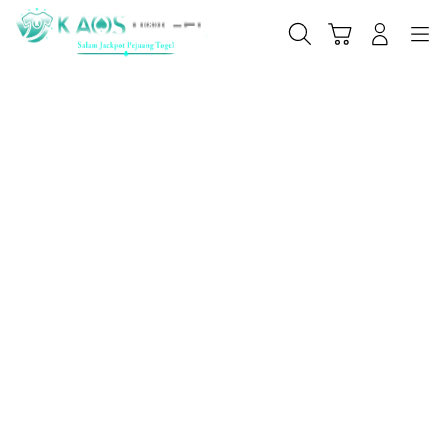
Skip
to
Cari
Troli
Login
Navigation
content