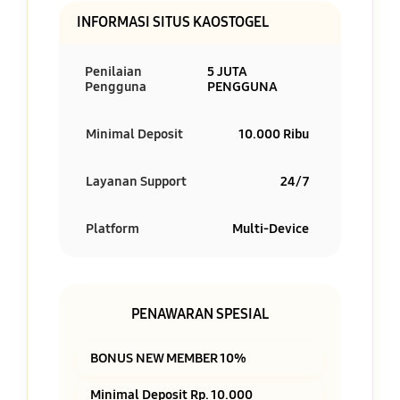
INFORMASI SITUS KAOSTOGEL
Penilaian
5 JUTA
Pengguna
PENGGUNA
Minimal Deposit
10.000 Ribu
Layanan Support
24/7
Platform
Multi-Device
PENAWARAN SPESIAL
BONUS NEW MEMBER 10%
Minimal Deposit Rp. 10.000