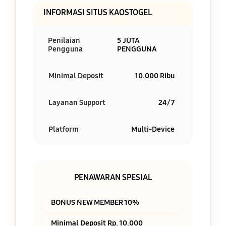
INFORMASI SITUS KAOSTOGEL
Penilaian
5 JUTA
Pengguna
PENGGUNA
Minimal Deposit
10.000 Ribu
Layanan Support
24/7
Platform
Multi-Device
PENAWARAN SPESIAL
BONUS NEW MEMBER 10%
Minimal Deposit Rp. 10.000